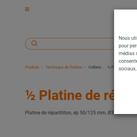
Nous uti
pour per
médias s
consent
Produits
Technique de fixation
Colliers
½ Platine de répar
sociaux, 
½ Platine de répar
Platine de répartititon, ép 50/125 mm, Ø355,6 mm, 