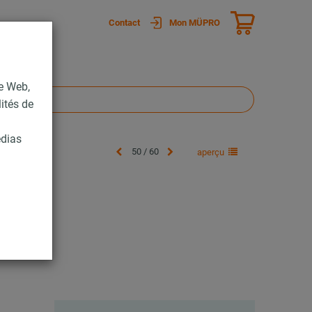
Contact
Mon MÜPRO
te Web,
lités de
édias
50 / 60
aperçu