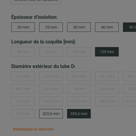
Épaisseur d'isolation:
20 mm
25 mm
30 mm
40 mm
50
Longueur de la coquille [mm]:
50 mm
70 mm
100 mm
125 mm
Diamètre extérieur du tube D:
17,2 mm
21,3 mm
26,9 mm
33,7 mm
42,4
48,3 mm
60,3 mm
76 mm
88,9 mm
102
110 mm
114,3 mm
139,7 mm
168,3 mm
219,
273 mm
323,9 mm
355,6 mm
Réinitialiser la sélection