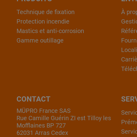
Technique de fixation
À pro
Protection incendie
Gesti
Mastics et anti-corrosion
Référ
Gamme outillage
Fourn
Local
Carri
Téléc
CONTACT
SER
MÜPRO France SAS
Servi
Rue Camille Guérin ZI est Tilloy les
Prém
Mofflaines BP 727
Servi
62031 Arras Cedex