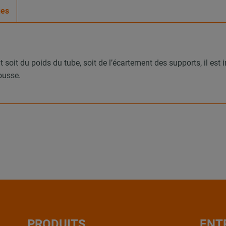
ues
it du poids du tube, soit de l’écartement des supports, il est imp
ousse.
PRODUITS
ENT