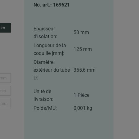
No. art.: 169621
 mm
Épaisseur
50 mm
d'isolation:
Longueur de la
125 mm
coquille [mm]:
Diamètre
extérieur du tube
355,6 mm
D:
 mm
 mm
Unité de
1 Pièce
livraison:
1 mm
Poids/MU:
0,001 kg