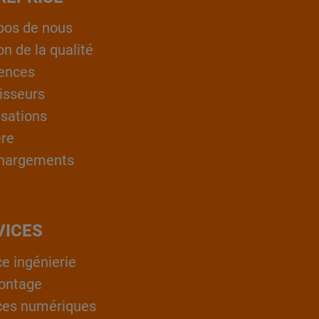
pos de nous
on de la qualité
ences
isseurs
isations
ère
hargements
VICES
ce ingénierie
ontage
ces numériques