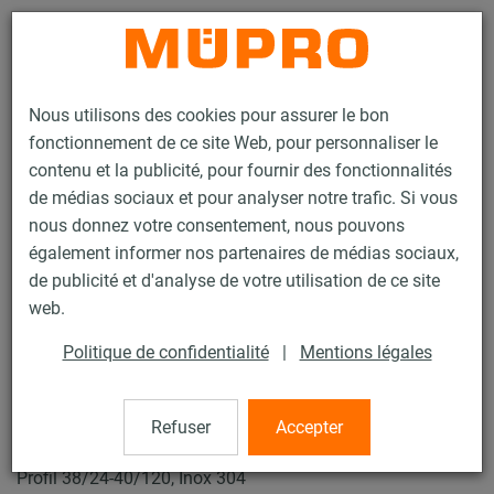
Contact
Nous utilisons des cookies pour assurer le bon
fonctionnement de ce site Web, pour personnaliser le
contenu et la publicité, pour fournir des fonctionnalités
de médias sociaux et pour analyser notre trafic. Si vous
nous donnez votre consentement, nous pouvons
Produits
Technique de fixation
Fixation de gaines
également informer nos partenaires de médias sociaux,
Produits en inox pour la fixation de gaines
Fixation rapide MPC+
de publicité et d'analyse de votre utilisation de ce site
10 / 52
web.
Politique de confidentialité
|
Mentions légales
Fixation rapide MPC+
Refuser
Accepter
Fixation rapide MPC+,pour montage d'angle, M10, pour
Profil 38/24-40/120, Inox 304