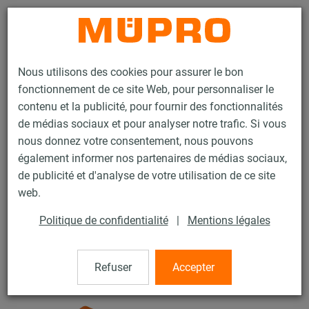
Contact
Nous utilisons des cookies pour assurer le bon
fonctionnement de ce site Web, pour personnaliser le
contenu et la publicité, pour fournir des fonctionnalités
de médias sociaux et pour analyser notre trafic. Si vous
nous donnez votre consentement, nous pouvons
Produits
Technique de fixation
Fixation de gaines
également informer nos partenaires de médias sociaux,
Produits galvanisés à chaud pour la fixation de gaines
de publicité et d'analyse de votre utilisation de ce site
Capuchon de sécurité MPT
web.
82 / 100
Politique de confidentialité
|
Mentions légales
Capuchon de sécurité MPT
Refuser
Accepter