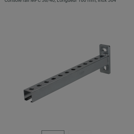
Console rail MPC 38/40, Longueur 160 mm, Inox 304