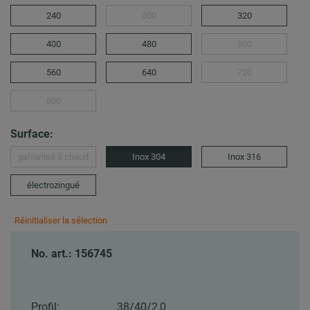
240
300
320
400
480
500
560
640
720
800
Surface:
galvanisé à chaud
Inox 304
Inox 316
électrozingué
Réinitialiser la sélection
No. art.: 156745
Profil:
38/40/2,0