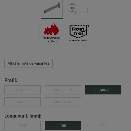
Afficher liste de variantes
Profil:
27/18/1,25
28/30/1,75
38/40/2,0
38/80/2,0
40/60/3,0
Longueur L [mm]:
1 040
160
200