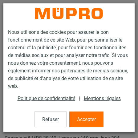
Contact
Nous utilisons des cookies pour assurer le bon
fonctionnement de ce site Web, pour personnaliser le
contenu et la publicité, pour fournir des fonctionnalités
de médias sociaux et pour analyser notre trafic. Si vous
nous donnez votre consentement, nous pouvons
Produits
Technique de fixation
Fixation de gaines
également informer nos partenaires de médias sociaux,
Rails d'installation pour la fixation de gaines
de publicité et d'analyse de votre utilisation de ce site
Rails d’installation MPC (plage de charge légère à moyenne)
web.
Console rail MPC
4 / 63
Politique de confidentialité
|
Mentions légales
Refuser
Accepter
Console rail MPC