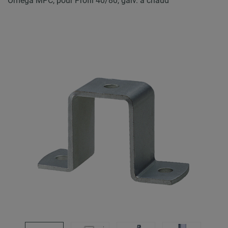
Oméga MPC, pour Profil 40/80, galv. à chaud