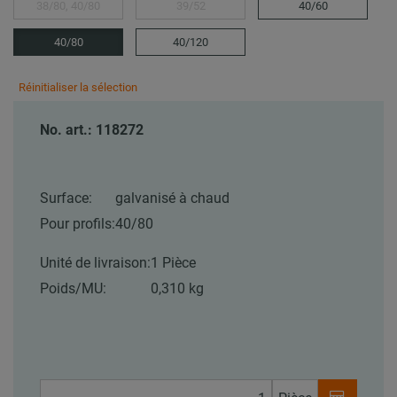
38/80, 40/80
39/52
40/60
40/80
40/120
Réinitialiser la sélection
No. art.: 118272
Surface:
galvanisé à chaud
Pour profils:
40/80
Unité de livraison:
1 Pièce
Poids/MU:
0,310 kg