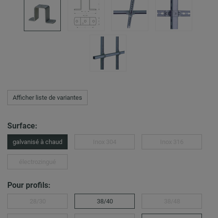
Afficher liste de variantes
Surface:
galvanisé à chaud
Inox 304
Inox 316
électrozingué
Pour profils:
28/30
38/40
38/48