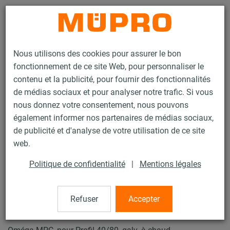
Contact
Nous utilisons des cookies pour assurer le bon
fonctionnement de ce site Web, pour personnaliser le
contenu et la publicité, pour fournir des fonctionnalités
de médias sociaux et pour analyser notre trafic. Si vous
nous donnez votre consentement, nous pouvons
Produits
Technique de fixation
Fixation de gaines
également informer nos partenaires de médias sociaux,
Rails d'installation pour la fixation de gaines
de publicité et d'analyse de votre utilisation de ce site
Rails d’installation MPC (plage de charge légère à moyenne)
web.
Oméga MPC
32 / 63
Politique de confidentialité
|
Mentions légales
Refuser
Accepter
Oméga MPC