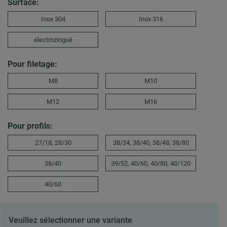
Surface:
Inox 304
Inox 316
électrozingué
Pour filetage:
M8
M10
M12
M16
Pour profils:
27/18, 28/30
38/24, 38/40, 38/48, 38/80
38/40
39/52, 40/60, 40/80, 40/120
40/60
Veuillez sélectionner une variante