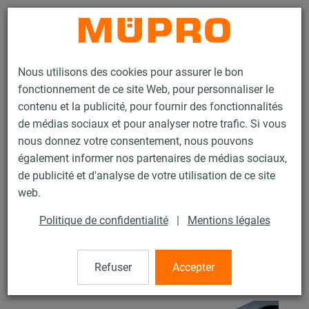
Contact
Nous utilisons des cookies pour assurer le bon
fonctionnement de ce site Web, pour personnaliser le
contenu et la publicité, pour fournir des fonctionnalités
de médias sociaux et pour analyser notre trafic. Si vous
nous donnez votre consentement, nous pouvons
Produits
Technique de fixation
Fixation de gaines
également informer nos partenaires de médias sociaux,
Rails d'installation pour la fixation de gaines
de publicité et d'analyse de votre utilisation de ce site
Rails d’installation MPC (plage de charge légère à moyenne)
web.
Plaque de verrouillage MPC
19 / 63
Politique de confidentialité
|
Mentions légales
Refuser
Accepter
Plaque de verrouillage MPC