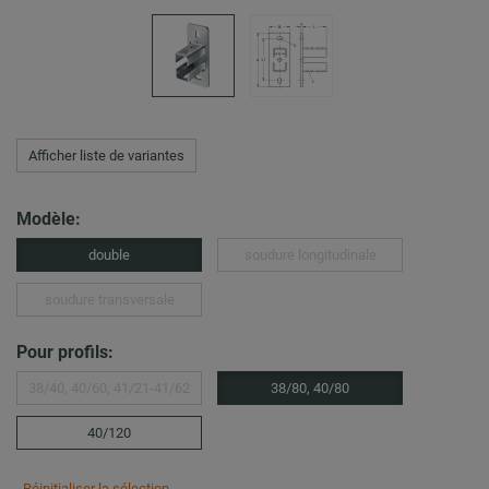
Afficher liste de variantes
Modèle:
double
soudure longitudinale
soudure transversale
Pour profils:
38/40, 40/60, 41/21-41/62
38/80, 40/80
40/120
Réinitialiser la sélection