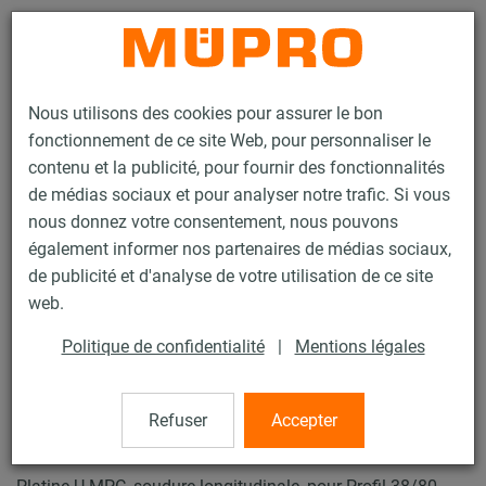
Contact
Nous utilisons des cookies pour assurer le bon
fonctionnement de ce site Web, pour personnaliser le
contenu et la publicité, pour fournir des fonctionnalités
de médias sociaux et pour analyser notre trafic. Si vous
nous donnez votre consentement, nous pouvons
Produits
Technique de fixation
Fixation de gaines
également informer nos partenaires de médias sociaux,
Rails d'installation pour la fixation de gaines
de publicité et d'analyse de votre utilisation de ce site
Rails d’installation MPC (plage de charge légère à moyenne)
web.
Platine U MPC
28 / 63
Politique de confidentialité
|
Mentions légales
Refuser
Accepter
Platine U MPC