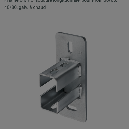
Platine U MPC, soudure longitudinale, pour Profil 38/80,
40/80, galv. à chaud