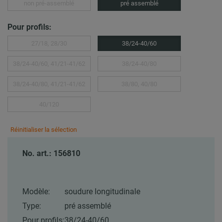
non pré-assemblé
pré assemblé
Pour profils:
27/18, 28/30
38/24-40/60
38/24-40/60, 41/21-41/62
38/24-40/80
38/24-40/80, 41/21-41/62
38/80, 40/80
40/120
Réinitialiser la sélection
No. art.: 156810
Modèle:
soudure longitudinale
Type:
pré assemblé
Pour profils:
38/24-40/60