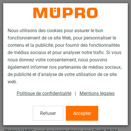
Contact
Nous utilisons des cookies pour assurer le bon
fonctionnement de ce site Web, pour personnaliser le
contenu et la publicité, pour fournir des fonctionnalités
de médias sociaux et pour analyser notre trafic. Si vous
nous donnez votre consentement, nous pouvons
Produits
Technique de fixation
Fixation de gaines
également informer nos partenaires de médias sociaux,
Rails d'installation pour la fixation de gaines
de publicité et d'analyse de votre utilisation de ce site
Rails d’installation MPC (plage de charge légère à moyenne)
web.
Platine U MPC
27 / 63
Politique de confidentialité
|
Mentions légales
Refuser
Accepter
Platine U MPC