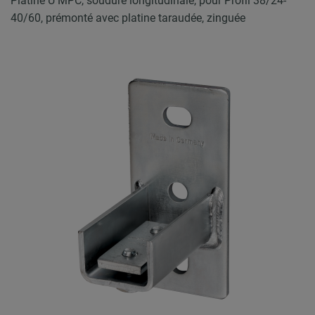
Platine U MPC, soudure longitudinale, pour Profil 38/24-
40/60, prémonté avec platine taraudée, zinguée