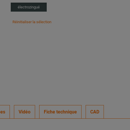
électrozingué
Réinitialiser la sélection
ues
Vidéo
Fiche technique
CAD