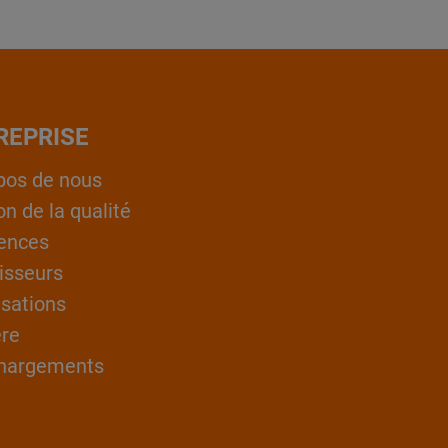
REPRISE
pos de nous
on de la qualité
ences
isseurs
isations
ère
hargements