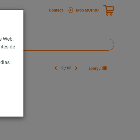
Contact
Mon MÜPRO
te Web,
lités de
édias
2 / 63
aperçu