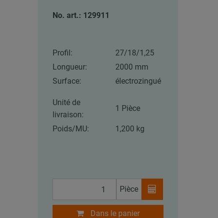
No. art.: 129911
Profil:
27/18/1,25
Longueur:
2000 mm
Surface:
électrozingué
Unité de
1 Pièce
livraison:
Poids/MU:
1,200 kg
Pièce
Dans le panier