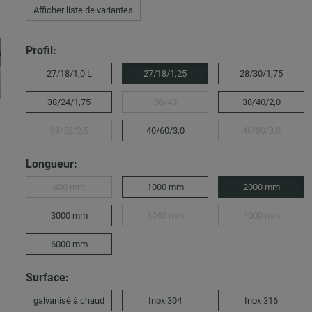
Afficher liste de variantes
Profil:
27/18/1,0 L
27/18/1,25
28/30/1,75
38/24/1,75
38/40
38/40/2,0
39/52/2,5
40/60/3,0
40/80/3,0
Longueur:
400 mm
1000 mm
2000 mm
3000 mm
3040 mm
4000 mm
6000 mm
Surface:
galvanisé à chaud
Inox 304
Inox 316