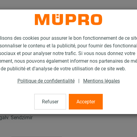
lisons des cookies pour assurer le bon fonctionnement de ce si
sonnaliser le contenu et la publicité, pour fournir des fonctionna
ociaux et pour analyser notre trafic. Si vous nous donnez votre
ement, nous pouvons également informer nos partenaires de m
'installation pour la fixation de gaines
de publicité et d'analyse de votre utilisation de ce site web.
Rail d’installation MPC
Politique de confidentialité
|
Mentions légales
n MPC
Refuser
Accepter
galv. Sendzimir