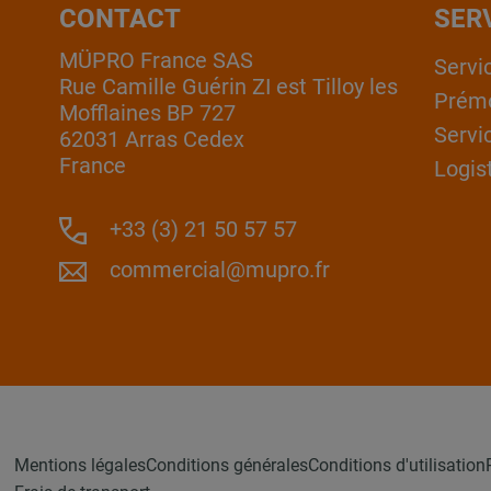
CONTACT
SER
MÜPRO France SAS
Servi
Rue Camille Guérin ZI est Tilloy les
Prém
Mofflaines BP 727
Servi
62031 Arras Cedex
France
Logis
+33 (3) 21 50 57 57
commercial@mupro.fr
Mentions légales
Conditions générales
Conditions d'utilisation