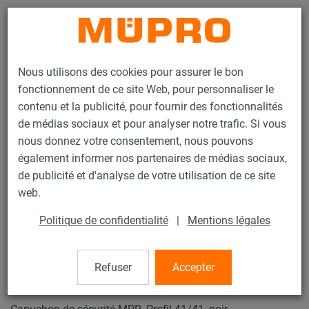
Contact
Nous utilisons des cookies pour assurer le bon
fonctionnement de ce site Web, pour personnaliser le
contenu et la publicité, pour fournir des fonctionnalités
de médias sociaux et pour analyser notre trafic. Si vous
nous donnez votre consentement, nous pouvons
Produits
Technique de fixation
Fixation de gaines
également informer nos partenaires de médias sociaux,
Rails d'installation pour la fixation de gaines
de publicité et d'analyse de votre utilisation de ce site
Rails d’installation MPR (plage de charge légère à moyenne)
web.
Capuchon de sécurité MPR
11 / 69
Politique de confidentialité
|
Mentions légales
Refuser
Accepter
Capuchon de sécurité MPR