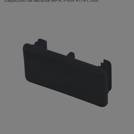
Capuchon de sécurité MPR, Profil 41/41, noir