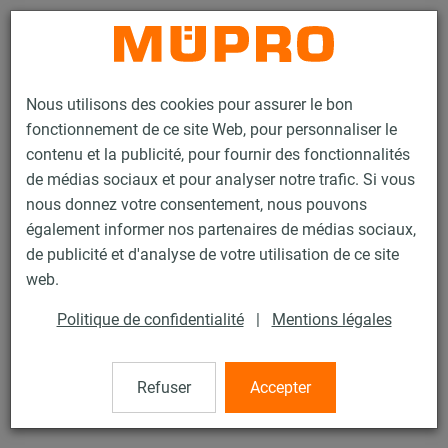
Contact
Nous utilisons des cookies pour assurer le bon
fonctionnement de ce site Web, pour personnaliser le
contenu et la publicité, pour fournir des fonctionnalités
de médias sociaux et pour analyser notre trafic. Si vous
nous donnez votre consentement, nous pouvons
Produits
Technique de fixation
Fixation de gaines
également informer nos partenaires de médias sociaux,
Rails d'installation pour la fixation de gaines
de publicité et d'analyse de votre utilisation de ce site
Rails d’installation MPT (plage de charge lourde)
web.
Profilé MPT Q100 3 rainures
4 / 34
Politique de confidentialité
|
Mentions légales
Refuser
Accepter
Profilé MPT Q100 3 rainures