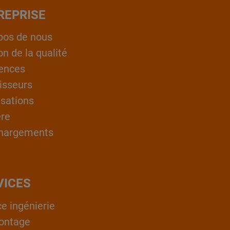
REPRISE
pos de nous
on de la qualité
ences
isseurs
isations
ère
hargements
VICES
ce ingénierie
ontage