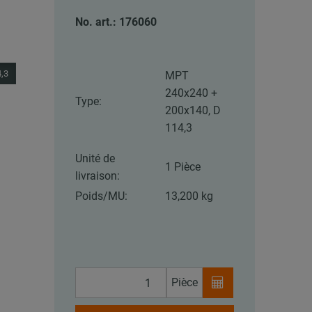
No. art.: 176060
,3
MPT
240x240 +
Type:
200x140, D
114,3
Unité de
1 Pièce
livraison:
Poids/MU:
13,200 kg
Pièce