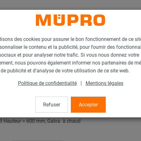
lisons des cookies pour assurer le bon fonctionnement de ce si
sonnaliser le contenu et la publicité, pour fournir des fonctionna
ociaux et pour analyser notre trafic. Si vous nous donnez votre
ement, nous pouvons également informer nos partenaires de m
'installation pour la fixation de gaines
Rails d’installation MPT (plage de char
de publicité et d'analyse de votre utilisation de ce site web.
Politique de confidentialité
|
Mentions légales
sse MPT
Refuser
Accepter
3 Hauteur = 600 mm, Galva. à chaud