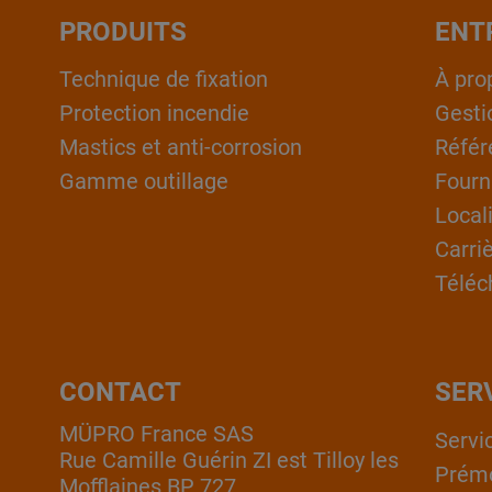
PRODUITS
ENT
Technique de fixation
À pro
Protection incendie
Gesti
Mastics et anti-corrosion
Référ
Gamme outillage
Fourn
Local
Carri
Téléc
CONTACT
SER
MÜPRO France SAS
Servi
Rue Camille Guérin ZI est Tilloy les
Prém
Mofflaines BP 727