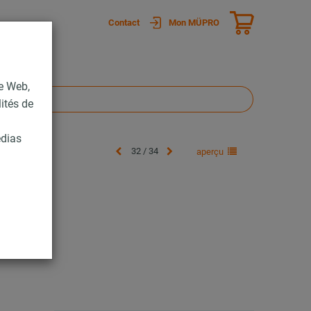
Contact
Mon MÜPRO
te Web,
lités de
édias
32 / 34
aperçu
ge lourde)