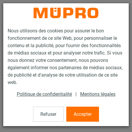
Contact
Nous utilisons des cookies pour assurer le bon
fonctionnement de ce site Web, pour personnaliser le
contenu et la publicité, pour fournir des fonctionnalités
de médias sociaux et pour analyser notre trafic. Si vous
nous donnez votre consentement, nous pouvons
Produits
Technique de fixation
Fixation de gaines
également informer nos partenaires de médias sociaux,
Suspensions pour la fixation de gaines
de publicité et d'analyse de votre utilisation de ce site
Cornière insonorisée pour gaine
web.
2 / 8
Politique de confidentialité
|
Mentions légales
Cornière insonorisée pour
Refuser
Accepter
gaine