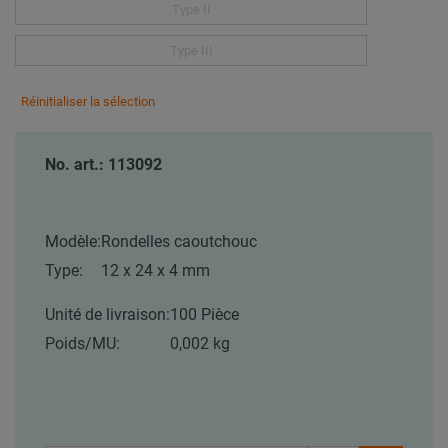
Type II
Type III
Réinitialiser la sélection
No. art.: 113092
Modèle:
Rondelles caoutchouc
Type:
12 x 24 x 4 mm
Unité de livraison:
100 Pièce
Poids/MU:
0,002 kg