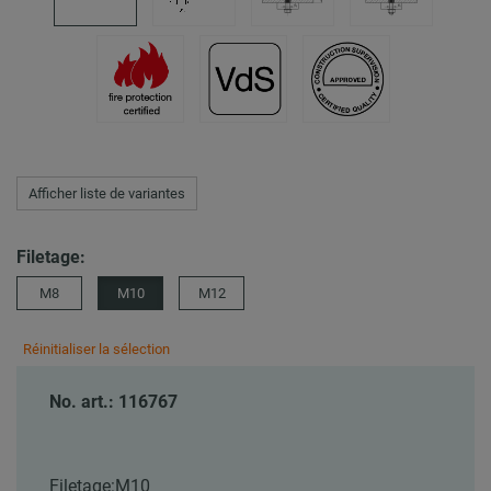
Afficher liste de variantes
Filetage:
M8
M10
M12
Réinitialiser la sélection
No. art.: 116767
Filetage:
M10