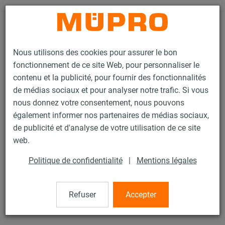
Contact
Nous utilisons des cookies pour assurer le bon
fonctionnement de ce site Web, pour personnaliser le
contenu et la publicité, pour fournir des fonctionnalités
de médias sociaux et pour analyser notre trafic. Si vous
nous donnez votre consentement, nous pouvons
Produits
Technique de fixation
Fixation de sprinklers
également informer nos partenaires de médias sociaux,
Chevilles pour la fixation de sprinklers
Cheville pour dalle alvéolaire
de publicité et d'analyse de votre utilisation de ce site
6 / 7
web.
Politique de confidentialité
|
Mentions légales
Cheville pour dalle alvéolaire
Refuser
Accepter
Cheville pour dalle alvéolaire, M10 x 40 mm, zinguée