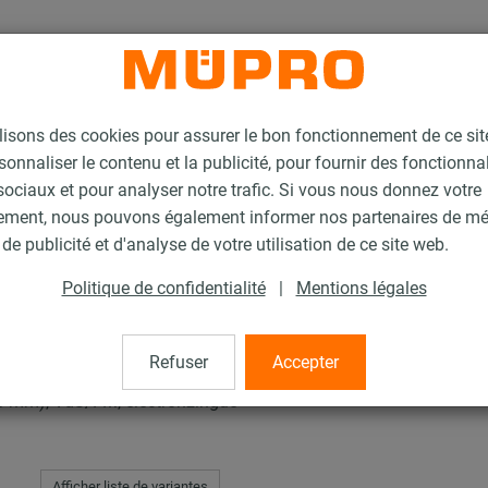
lisons des cookies pour assurer le bon fonctionnement de ce si
sonnaliser le contenu et la publicité, pour fournir des fonctionna
ociaux et pour analyser notre trafic. Si vous nous donnez votre
ement, nous pouvons également informer nos partenaires de m
liers pour la fixation de sprinklers
Collier à vis
de publicité et d'analyse de votre utilisation de ce site web.
Politique de confidentialité
|
Mentions légales
Refuser
Accepter
85 mm), VdS/FM, électronzingué
Afficher liste de variantes