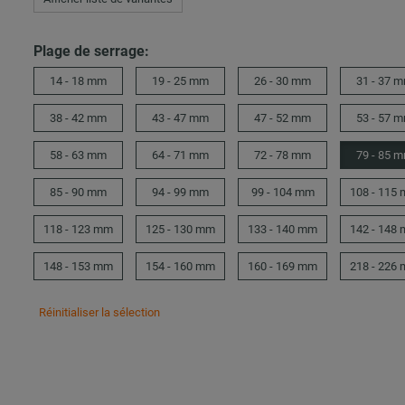
Plage de serrage:
14 - 18 mm
19 - 25 mm
26 - 30 mm
31 - 37 
38 - 42 mm
43 - 47 mm
47 - 52 mm
53 - 57 
58 - 63 mm
64 - 71 mm
72 - 78 mm
79 - 85 
85 - 90 mm
94 - 99 mm
99 - 104 mm
108 - 115
118 - 123 mm
125 - 130 mm
133 - 140 mm
142 - 148
148 - 153 mm
154 - 160 mm
160 - 169 mm
218 - 226
Réinitialiser la sélection