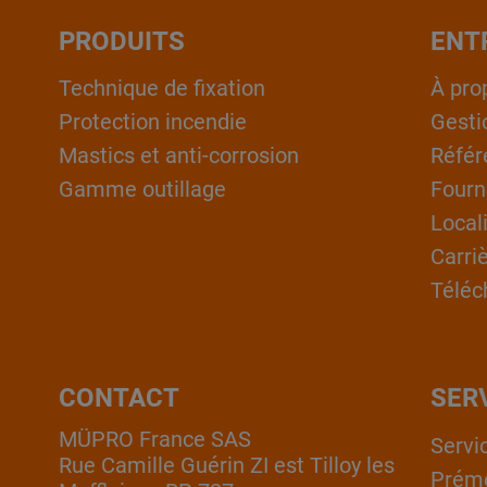
PRODUITS
ENT
Technique de fixation
À pro
Protection incendie
Gesti
Mastics et anti-corrosion
Référ
Gamme outillage
Fourn
Local
Carri
Téléc
CONTACT
SER
MÜPRO France SAS
Servi
Rue Camille Guérin ZI est Tilloy les
Prém