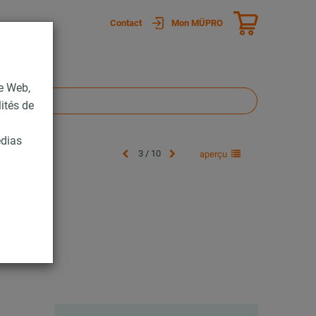
Contact
Mon MÜPRO
te Web,
lités de
édias
3 / 10
aperçu