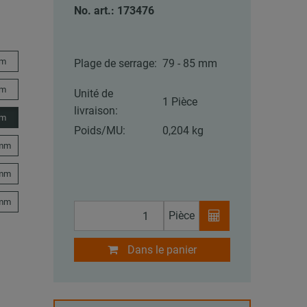
No. art.: 173476
mm
Plage de serrage:
79 - 85 mm
mm
Unité de
1 Pièce
livraison:
mm
Poids/MU:
0,204 kg
 mm
 mm
 mm
Pièce
Dans le panier