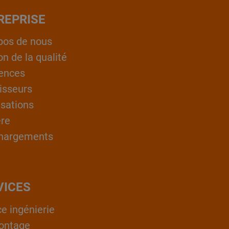
REPRISE
pos de nous
on de la qualité
ences
isseurs
isations
ère
hargements
VICES
ce ingénierie
ontage