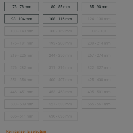
73 - 78 mm
80 - 85 mm
85 - 90 mm
98 - 104 mm
108 - 116 mm
124 - 130 mm
133 - 140 mm
160 - 169 mm
176 - 181
176 - 181 mm
193 - 200 mm
208 - 214 mm
219 - 225 mm
244 - 250 mm
267 - 274 mm
276 - 282 mm
311 - 316 mm
322 - 327 mm
351 - 356 mm
400 - 407 mm
425 - 430 mm
446 - 451 mm
453 - 458 mm
495 - 501 mm
503 - 509 mm
527 - 533 mm
555 - 561 mm
605 - 611 mm
630 - 636 mm
Réinitialiser la sélection