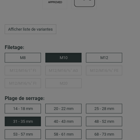
Afficher liste de variantes
Filetage:
M8
M10
M12
M12/M16/1″ FI
M12/M16/½" AG
M12/M16/½″ FE
M12/M16/½″ FI
M20
Plage de serrage:
14 - 18 mm
20 - 22 mm
25 - 28 mm
31 - 35 mm
40 - 43 mm
48 - 52 mm
53 - 57 mm
58 - 61 mm
68 - 73 mm