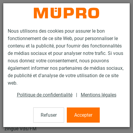
Contact
Nous utilisons des cookies pour assurer le bon
fonctionnement de ce site Web, pour personnaliser le
contenu et la publicité, pour fournir des fonctionnalités
de médias sociaux et pour analyser notre trafic. Si vous
nous donnez votre consentement, nous pouvons
Produits
Technique de fixation
Fixation de sprinklers
également informer nos partenaires de médias sociaux,
Colliers pour la fixation de sprinklers
Collier à vis lourd
de publicité et d'analyse de votre utilisation de ce site
8 / 10
web.
Politique de confidentialité
|
Mentions légales
Collier à vis lourd
Refuser
Accepter
Collier à vis lourd, sans garniture, M10, 1" (31-35 mm),
zingué Vds/FM