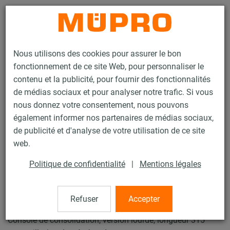
Contact
Nous utilisons des cookies pour assurer le bon
fonctionnement de ce site Web, pour personnaliser le
contenu et la publicité, pour fournir des fonctionnalités
de médias sociaux et pour analyser notre trafic. Si vous
nous donnez votre consentement, nous pouvons
Produits
Technique de fixation
Fixation de sprinklers
également informer nos partenaires de médias sociaux,
Rails d'installation pour la fixation de sprinklers
de publicité et d'analyse de votre utilisation de ce site
Console de consolidation
web.
16 / 43
Politique de confidentialité
|
Mentions légales
Console de consolidation
Refuser
Accepter
Console de consolidation, version lourde, longueur 315