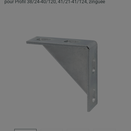
pour Profil 38/24-40/120, 41/21-41/124, zinguée