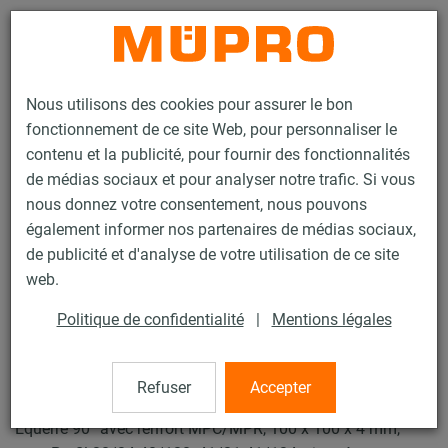
Contact
Nous utilisons des cookies pour assurer le bon
fonctionnement de ce site Web, pour personnaliser le
contenu et la publicité, pour fournir des fonctionnalités
de médias sociaux et pour analyser notre trafic. Si vous
nous donnez votre consentement, nous pouvons
Produits
Technique de fixation
Fixation de sprinklers
également informer nos partenaires de médias sociaux,
Rails d'installation pour la fixation de sprinklers
de publicité et d'analyse de votre utilisation de ce site
Equerre de consolidation
web.
15 / 43
Politique de confidentialité
|
Mentions légales
Equerre de consolidation
Refuser
Accepter
Equerre 90° avec renfort MPC/MPR, 100 x 100 x 4 mm,