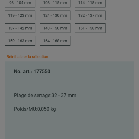
98 - 104 mm
108 - 115 mm
114 - 118 mm
119 - 123 mm
124 - 130 mm
132 - 137 mm
137 - 142 mm
143 - 150 mm
151 - 158 mm
159 - 163 mm
164 - 168 mm
Réinitialiser la sélection
No. art.: 177550
Plage de serrage:
32 - 37 mm
Poids/MU:
0,050 kg