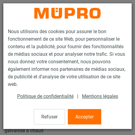
Contact
Nous utilisons des cookies pour assurer le bon
fonctionnement de ce site Web, pour personnaliser le
contenu et la publicité, pour fournir des fonctionnalités
de médias sociaux et pour analyser notre trafic. Si vous
nous donnez votre consentement, nous pouvons
Produits
Technique de fixation
Insonorisation
également informer nos partenaires de médias sociaux,
Colliers insonorisés
Collier à vis
de publicité et d'analyse de votre utilisation de ce site
17 / 29
web.
Politique de confidentialité
|
Mentions légales
Collier à vis
Refuser
Accepter
Collier à vis avec garniture, M8/M10, 1" (32-37 mm),
galvanisé à chaud