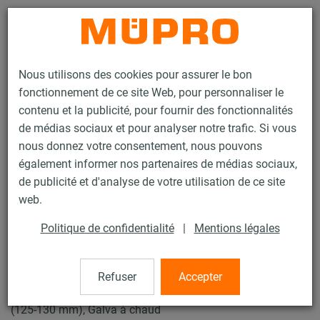
Contact
Nous utilisons des cookies pour assurer le bon
fonctionnement de ce site Web, pour personnaliser le
contenu et la publicité, pour fournir des fonctionnalités
de médias sociaux et pour analyser notre trafic. Si vous
nous donnez votre consentement, nous pouvons
Produits
Technique de fixation
Insonorisation
également informer nos partenaires de médias sociaux,
Colliers insonorisés
Collier à vis lourd
de publicité et d'analyse de votre utilisation de ce site
13 / 29
web.
Politique de confidentialité
|
Mentions légales
Collier à vis lourd
Refuser
Accepter
Collier à vis DÄMMGULAST® lourd jaune, M12, 125 mm
(125-130 mm), Galva à chaud