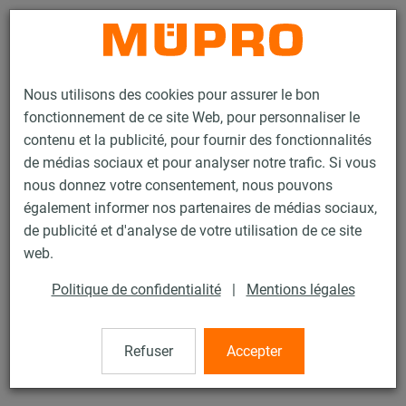
Contact
Nous utilisons des cookies pour assurer le bon
fonctionnement de ce site Web, pour personnaliser le
contenu et la publicité, pour fournir des fonctionnalités
de médias sociaux et pour analyser notre trafic. Si vous
nous donnez votre consentement, nous pouvons
Produits
Technique de fixation
Insonorisation
également informer nos partenaires de médias sociaux,
Colliers insonorisés
OPTIMAL Junior® Easy
de publicité et d'analyse de votre utilisation de ce site
4 / 29
web.
Politique de confidentialité
|
Mentions légales
OPTIMAL Junior® Easy
Refuser
Accepter
OPTIMAL Junior® Easy M8, 2" (57-61 mm), zingué