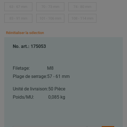
63 - 67 mm
70 - 73 mm
74 - 80 mm
83 - 91 mm
101 - 106 mm
108 - 114 mm
Réinitialiser la sélection
No. art.: 175053
Filetage:
M8
Plage de serrage:
57 - 61 mm
Unité de livraison:
50 Pièce
Poids/MU:
0,085 kg