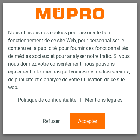
Contact
Nous utilisons des cookies pour assurer le bon
fonctionnement de ce site Web, pour personnaliser le
contenu et la publicité, pour fournir des fonctionnalités
de médias sociaux et pour analyser notre trafic. Si vous
nous donnez votre consentement, nous pouvons
Produits
Technique de fixation
Insonorisation
également informer nos partenaires de médias sociaux,
Colliers insonorisés
OPTIMAL Junior® Easy
de publicité et d'analyse de votre utilisation de ce site
4 / 29
web.
Politique de confidentialité
|
Mentions légales
OPTIMAL Junior® Easy
Refuser
Accepter
OPTIMAL Junior® Easy, M8/M10, 4" (108-114 mm), zingué