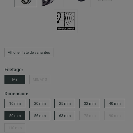
Afficher liste de variantes
Filetage:
M8
M8/M10
Dimension:
16 mm
20 mm
25 mm
32 mm
40 mm
50 mm
56 mm
63 mm
75 mm
90 mm
110 mm