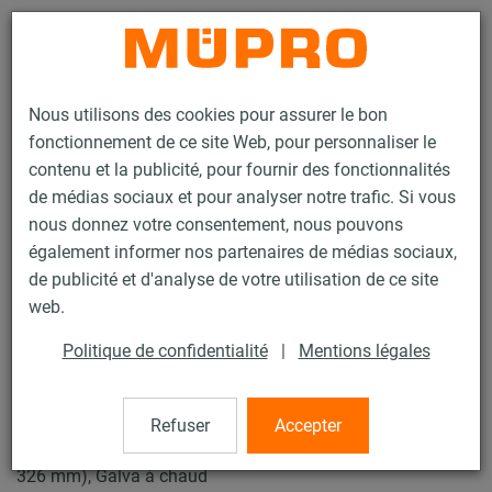
Contact
Nous utilisons des cookies pour assurer le bon
fonctionnement de ce site Web, pour personnaliser le
contenu et la publicité, pour fournir des fonctionnalités
de médias sociaux et pour analyser notre trafic. Si vous
nous donnez votre consentement, nous pouvons
Produits
Technique de fixation
Insonorisation
également informer nos partenaires de médias sociaux,
Produits d'insonorisation galvanisés à chaud
Collier à vis lourd
de publicité et d'analyse de votre utilisation de ce site
1 / 4
web.
Politique de confidentialité
|
Mentions légales
Collier à vis lourd
Refuser
Accepter
Collier à vis DÄMMGULAST® lourd jaune, M12, 12" (320-
326 mm), Galva à chaud