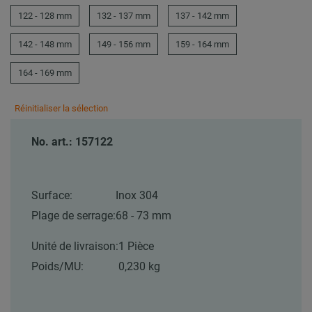
122 - 128 mm
132 - 137 mm
137 - 142 mm
142 - 148 mm
149 - 156 mm
159 - 164 mm
164 - 169 mm
Réinitialiser la sélection
No. art.: 157122
Surface:
Inox 304
Plage de serrage:
68 - 73 mm
Unité de livraison:
1 Pièce
Poids/MU:
0,230 kg