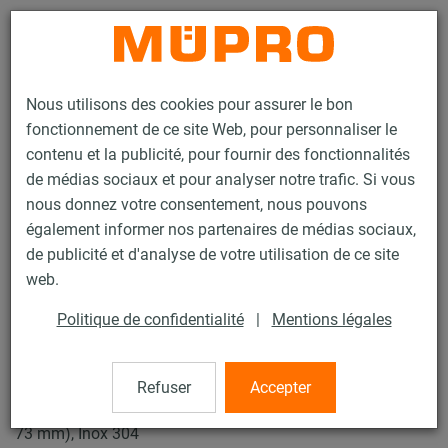
Contact
Nous utilisons des cookies pour assurer le bon
fonctionnement de ce site Web, pour personnaliser le
contenu et la publicité, pour fournir des fonctionnalités
de médias sociaux et pour analyser notre trafic. Si vous
nous donnez votre consentement, nous pouvons
Produits
Technique de fixation
Insonorisation
également informer nos partenaires de médias sociaux,
Produits en inox insonorisée
Collier à vis
de publicité et d'analyse de votre utilisation de ce site
2 / 7
web.
Politique de confidentialité
|
Mentions légales
Collier à vis
Refuser
Accepter
Collier à vis DÄMMGULAST® jaune, M8/M10, 70 mm (68-
73 mm), Inox 304