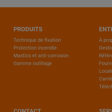
PRODUITS
ENT
Technique de fixation
À pro
Protection incendie
Gesti
Mastics et anti-corrosion
Référ
Gamme outillage
Fourn
Local
Carri
Téléc
CONTACT
SER