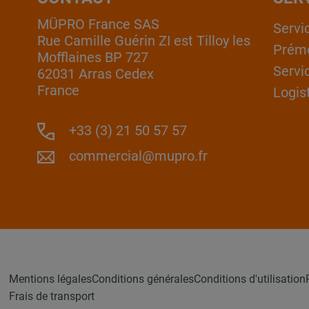
MÜPRO France SAS
Servi
Rue Camille Guérin ZI est Tilloy les
Prém
Mofflaines BP 727
Servi
62031 Arras Cedex
France
Logis
+33 (3) 21 50 57 57
commercial@mupro.fr
Mentions légales
Conditions générales
Conditions d'utilisation
Frais de transport