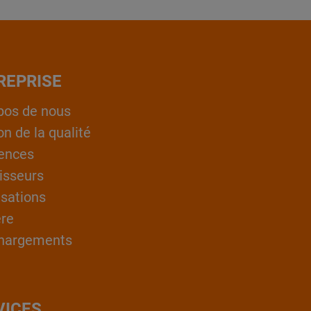
REPRISE
pos de nous
on de la qualité
ences
isseurs
isations
ère
hargements
VICES