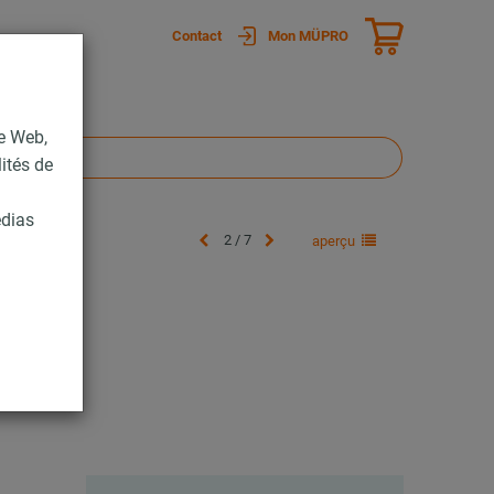
Contact
Mon MÜPRO
te Web,
lités de
édias
2 / 7
aperçu