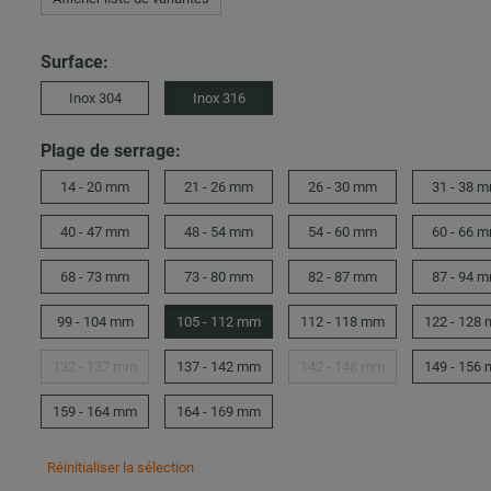
Surface:
Inox 304
Inox 316
Plage de serrage:
14 - 20 mm
21 - 26 mm
26 - 30 mm
31 - 38 
40 - 47 mm
48 - 54 mm
54 - 60 mm
60 - 66 
68 - 73 mm
73 - 80 mm
82 - 87 mm
87 - 94 
99 - 104 mm
105 - 112 mm
112 - 118 mm
122 - 128
132 - 137 mm
137 - 142 mm
142 - 148 mm
149 - 156
159 - 164 mm
164 - 169 mm
Réinitialiser la sélection