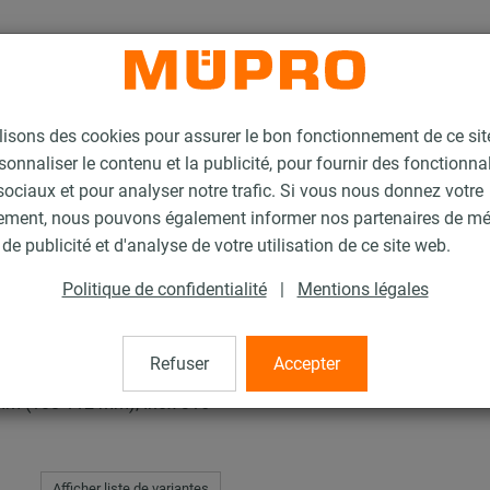
lisons des cookies pour assurer le bon fonctionnement de ce si
sonnaliser le contenu et la publicité, pour fournir des fonctionna
ociaux et pour analyser notre trafic. Si vous nous donnez votre
ement, nous pouvons également informer nos partenaires de m
n inox insonorisée
Collier à vis
de publicité et d'analyse de votre utilisation de ce site web.
Politique de confidentialité
|
Mentions légales
Refuser
Accepter
mm (108-112 mm), Inox 316
Afficher liste de variantes