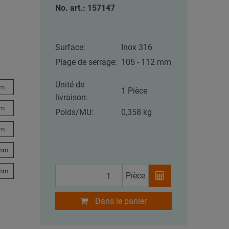
No. art.: 157147
Surface:
Inox 316
Plage de serrage:
105 - 112 mm
Unité de
mm
1 Pièce
livraison:
mm
Poids/MU:
0,358 kg
mm
 mm
 mm
Pièce
Dans le panier