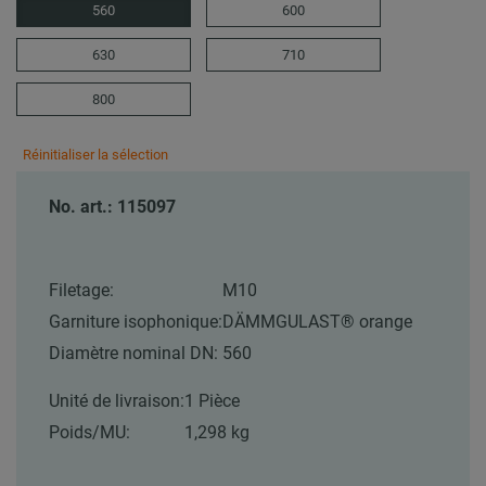
560
600
630
710
800
Réinitialiser la sélection
No. art.: 115097
Filetage:
M10
Garniture isophonique:
DÄMMGULAST® orange
Diamètre nominal DN:
560
Unité de livraison:
1 Pièce
Poids/MU:
1,298 kg