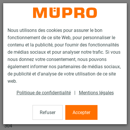
Contact
Nous utilisons des cookies pour assurer le bon
fonctionnement de ce site Web, pour personnaliser le
contenu et la publicité, pour fournir des fonctionnalités
de médias sociaux et pour analyser notre trafic. Si vous
nous donnez votre consentement, nous pouvons
Produits
Technique de fixation
Produits en inox
Colliers, inox
également informer nos partenaires de médias sociaux,
Collier SPIRO
de publicité et d'analyse de votre utilisation de ce site
5 / 7
web.
Politique de confidentialité
|
Mentions légales
Collier SPIRO
Refuser
Accepter
Collier Spiro DÄMMGULAST® Junior, M10, 560,0 mm, Inox
304