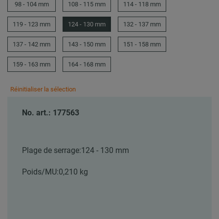
98 - 104 mm
108 - 115 mm
114 - 118 mm
119 - 123 mm
124 - 130 mm
132 - 137 mm
137 - 142 mm
143 - 150 mm
151 - 158 mm
159 - 163 mm
164 - 168 mm
Réinitialiser la sélection
No. art.: 177563
Plage de serrage:
124 - 130 mm
Poids/MU:
0,210 kg