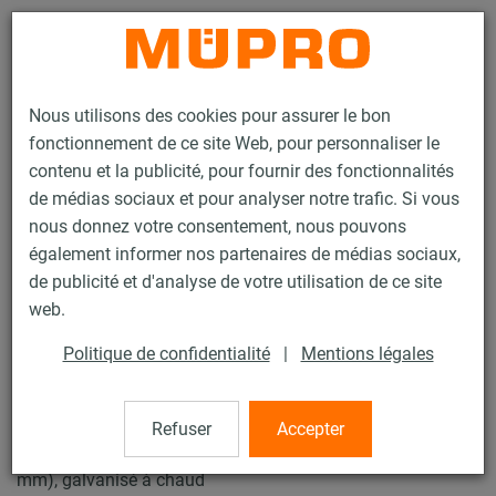
Contact
Nous utilisons des cookies pour assurer le bon
fonctionnement de ce site Web, pour personnaliser le
contenu et la publicité, pour fournir des fonctionnalités
de médias sociaux et pour analyser notre trafic. Si vous
nous donnez votre consentement, nous pouvons
Produits
Technique de fixation
Produits galvanisés à chaud
également informer nos partenaires de médias sociaux,
Colliers, galvanisés à chaud
Collier à vis
de publicité et d'analyse de votre utilisation de ce site
3 / 7
web.
Politique de confidentialité
|
Mentions légales
Collier à vis
Refuser
Accepter
Collier à vis avec garniture, M8/M10, 125 mm (124-130
mm), galvanisé à chaud