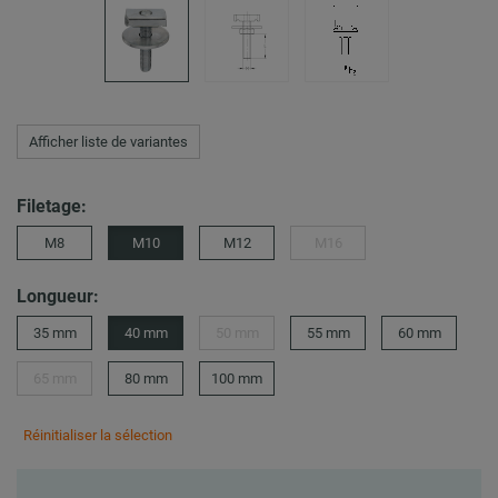
Afficher liste de variantes
Filetage:
M8
M10
M12
M16
Longueur:
35 mm
40 mm
50 mm
55 mm
60 mm
65 mm
80 mm
100 mm
Réinitialiser la sélection