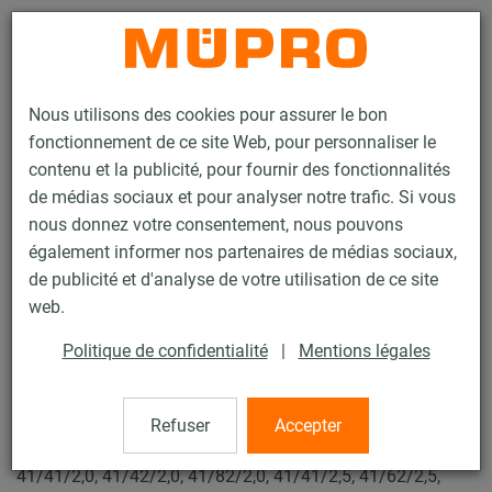
Contact
Nous utilisons des cookies pour assurer le bon
fonctionnement de ce site Web, pour personnaliser le
contenu et la publicité, pour fournir des fonctionnalités
de médias sociaux et pour analyser notre trafic. Si vous
nous donnez votre consentement, nous pouvons
Produits
Technique de fixation
Produits galvanisés à chaud
également informer nos partenaires de médias sociaux,
Rails d'installation, galvanisés à chaud
Double écrou MPR
de publicité et d'analyse de votre utilisation de ce site
22 / 89
web.
Politique de confidentialité
|
Mentions légales
Double écrou MPR
Refuser
Accepter
Double écrou MPR, M10 x 40 mm, pour Profil 41/21/2,0,
41/41/2,0, 41/42/2,0, 41/82/2,0, 41/41/2,5, 41/62/2,5,