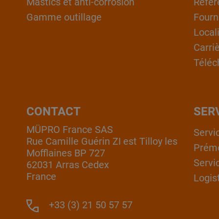
Mastics et anti-corrosion
Référ
Gamme outillage
Fourn
Local
Carri
Téléc
CONTACT
SER
MÜPRO France SAS
Servi
Rue Camille Guérin ZI est Tilloy les
Prém
Mofflaines BP 727
Servi
62031 Arras Cedex
France
Logis
+33 (3) 21 50 57 57