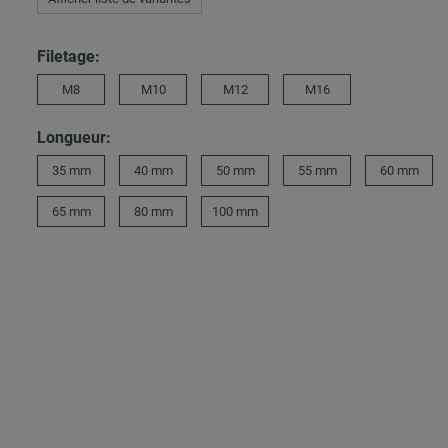
Filetage:
M8
M10
M12
M16
Longueur:
35 mm
40 mm
50 mm
55 mm
60 mm
65 mm
80 mm
100 mm