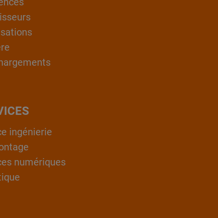
ences
isseurs
isations
ère
hargements
VICES
ce ingénierie
ontage
ces numériques
tique