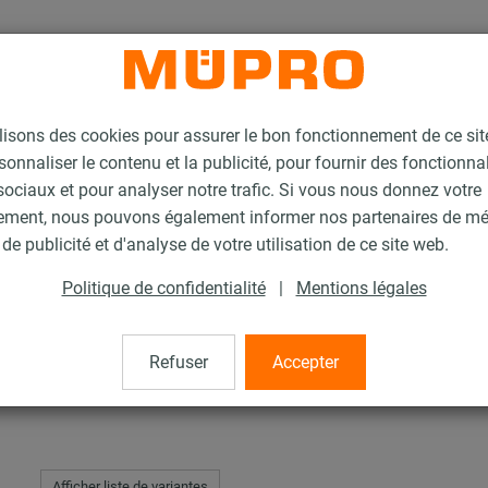
lisons des cookies pour assurer le bon fonctionnement de ce si
sonnaliser le contenu et la publicité, pour fournir des fonctionna
ociaux et pour analyser notre trafic. Si vous nous donnez votre
ement, nous pouvons également informer nos partenaires de m
d
Rails d'installation, galvanisés à chaud
Double écrou MPR
de publicité et d'analyse de votre utilisation de ce site web.
Politique de confidentialité
|
Mentions légales
R
Refuser
Accepter
Afficher liste de variantes