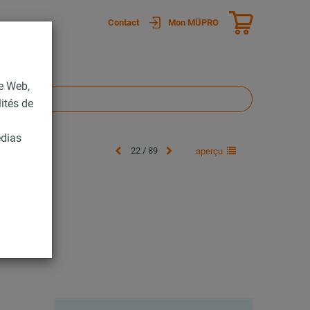
Contact
Mon MÜPRO
te Web,
lités de
édias
22 / 89
aperçu