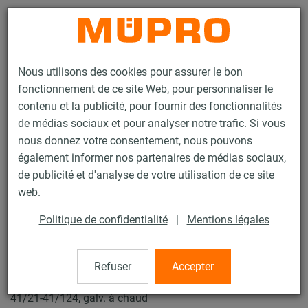
Contact
Nous utilisons des cookies pour assurer le bon
fonctionnement de ce site Web, pour personnaliser le
contenu et la publicité, pour fournir des fonctionnalités
de médias sociaux et pour analyser notre trafic. Si vous
nous donnez votre consentement, nous pouvons
Produits
Technique de fixation
Produits galvanisés à chaud
également informer nos partenaires de médias sociaux,
Rails d'installation, galvanisés à chaud
Eclisse
de publicité et d'analyse de votre utilisation de ce site
48 / 89
web.
Politique de confidentialité
|
Mentions légales
Eclisse
Refuser
Accepter
Eclisse MPC/MPR, lourde double, pour Profil 38/40-40/120,
41/21-41/124, galv. à chaud