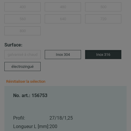
400
480
500
560
640
720
800
Surface:
galvanisé à chaud
Inox 304
Inox 316
électrozingué
Réinitialiser la sélection
No. art.: 156753
Profil:
27/18/1,25
Longueur L [mm]:
200