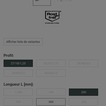
Afficher liste de variantes
Profil:
27/18/1,25
28/30/1,75
38/40/2,0
38/80/2,0
40/60/3,0
Longueur L [mm]:
1 040
160
200
240
300
320