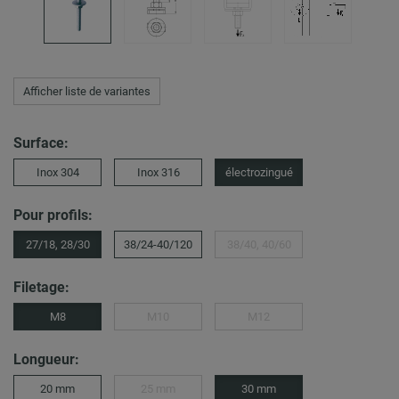
Afficher liste de variantes
Surface:
Inox 304
Inox 316
électrozingué
Pour profils:
27/18, 28/30
38/24-40/120
38/40, 40/60
Filetage:
M8
M10
M12
Longueur:
20 mm
25 mm
30 mm