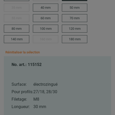
35 mm
40 mm
50 mm
55 mm
60 mm
70 mm
80 mm
100 mm
120 mm
140 mm
160 mm
180 mm
Réinitialiser la sélection
No. art.: 115152
Surface:
électrozingué
Pour profils:
27/18, 28/30
Filetage:
M8
Longueur:
30 mm