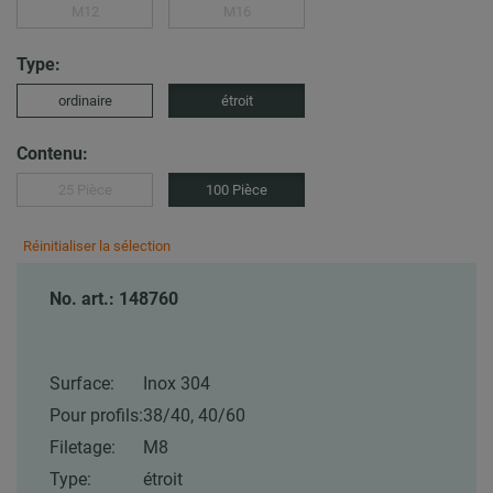
M12
M16
Type:
ordinaire
étroit
Contenu:
25 Pièce
100 Pièce
Réinitialiser la sélection
No. art.: 148760
Surface:
Inox 304
Pour profils:
38/40, 40/60
Filetage:
M8
Type:
étroit