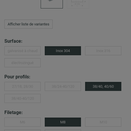
Afficher liste de variantes
Surface:
galvanisé à chaud
Inox 304
Inox 316
électrozingué
Pour profils:
27/18, 28/30
38/24-40/120
38/40, 40/60
38/40-40/120
Filetage:
M6
M8
M10