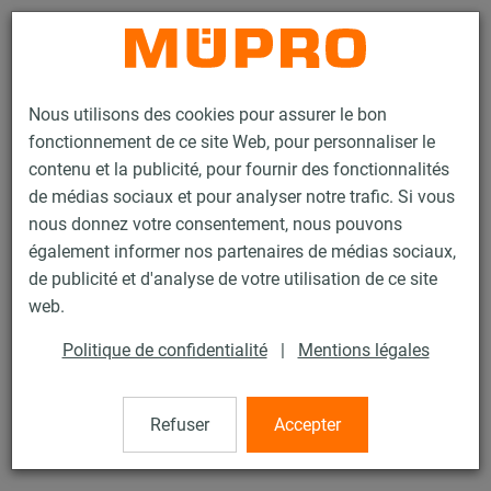
Contact
Nous utilisons des cookies pour assurer le bon
fonctionnement de ce site Web, pour personnaliser le
contenu et la publicité, pour fournir des fonctionnalités
de médias sociaux et pour analyser notre trafic. Si vous
nous donnez votre consentement, nous pouvons
Produits
Technique de fixation
Rails d'installation
Ecrou rail MPC
également informer nos partenaires de médias sociaux,
de publicité et d'analyse de votre utilisation de ce site
15 / 133
web.
Politique de confidentialité
|
Mentions légales
Ecrou rail MPC
Refuser
Accepter
Ecrou rail MPC M8, 31 x 16 x 6 mm, pour Profil 38/40-
40/60, Inox 304