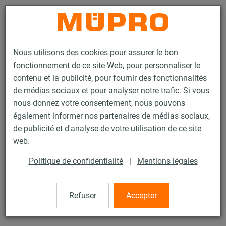
Contact
Nous utilisons des cookies pour assurer le bon
fonctionnement de ce site Web, pour personnaliser le
contenu et la publicité, pour fournir des fonctionnalités
de médias sociaux et pour analyser notre trafic. Si vous
nous donnez votre consentement, nous pouvons
Produits
Technique de fixation
Rails d'installation
Equerre 90°
également informer nos partenaires de médias sociaux,
de publicité et d'analyse de votre utilisation de ce site
87 / 133
web.
Politique de confidentialité
|
Mentions légales
Equerre 90°
Refuser
Accepter
Equerre 90° avec trous verticaux, DIN EN 10056-1, 75 x 50 x
6, trous 33 x 13 mm, galv. à chaud