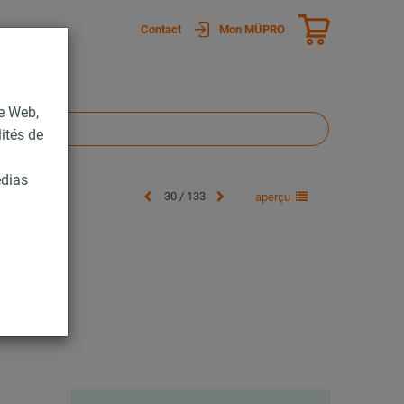
Contact
Mon MÜPRO
te Web,
lités de
édias
30 / 133
aperçu