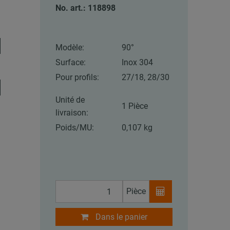
No. art.: 118898
Modèle:
90°
Surface:
Inox 304
Pour profils:
27/18, 28/30
Unité de
1 Pièce
livraison:
Poids/MU:
0,107 kg
Pièce
Dans le panier