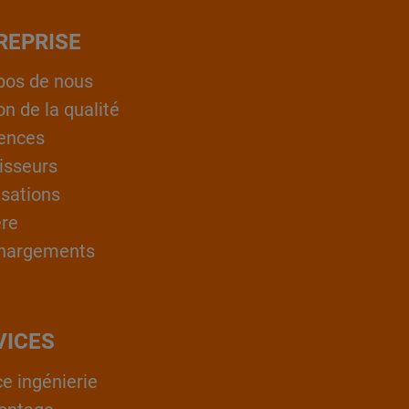
REPRISE
pos de nous
on de la qualité
ences
isseurs
isations
ère
hargements
VICES
ce ingénierie