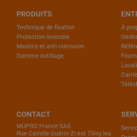
PRODUITS
ENT
Technique de fixation
À pro
Protection incendie
Gesti
Mastics et anti-corrosion
Référ
Gamme outillage
Fourn
Local
Carri
Téléc
CONTACT
SER
MÜPRO France SAS
Servi
Rue Camille Guérin ZI est Tilloy les