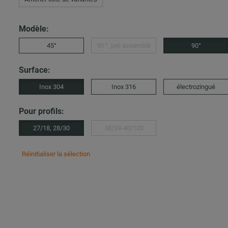
Modèle:
45°
90 °, pré-assemblé
90°
Surface:
Inox 304
Inox 316
électrozingué
Pour profils:
27/18, 28/30
38/24-40/120
Réinitialiser la sélection