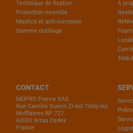
Technique de fixation
À pro
Protection incendie
Gesti
Mastics et anti-corrosion
Référ
Gamme outillage
Fourn
Local
Carri
Téléc
CONTACT
SER
MÜPRO France SAS
Servi
Rue Camille Guérin ZI est Tilloy les
Prém
Mofflaines BP 727
Servi
62031 Arras Cedex
France
Logis