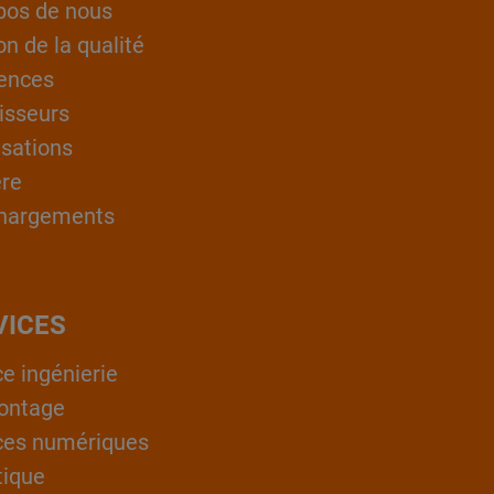
pos de nous
on de la qualité
ences
isseurs
isations
ère
hargements
VICES
ce ingénierie
ontage
ces numériques
tique