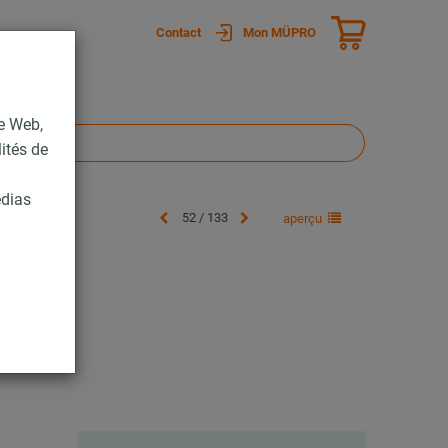
Contact
Mon MÜPRO
te Web,
lités de
édias
52 / 133
aperçu