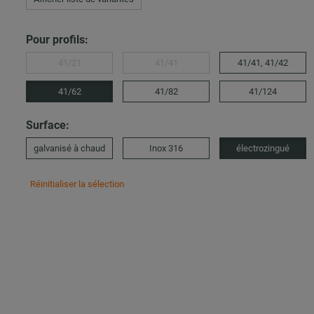
Pour profils:
41/21
41/41
41/41, 41/42
41/62
41/82
41/124
Surface:
galvanisé à chaud
Inox 316
électrozingué
Réinitialiser la sélection