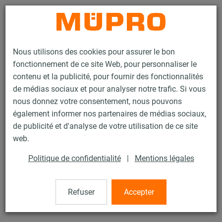
Contact
Nous utilisons des cookies pour assurer le bon
fonctionnement de ce site Web, pour personnaliser le
contenu et la publicité, pour fournir des fonctionnalités
de médias sociaux et pour analyser notre trafic. Si vous
nous donnez votre consentement, nous pouvons
Produits
Technique de fixation
Rails d'installation
Platine U MPC
également informer nos partenaires de médias sociaux,
de publicité et d'analyse de votre utilisation de ce site
27 / 133
web.
Politique de confidentialité
|
Mentions légales
Platine U MPC
Refuser
Accepter
Platine U MPC, soudure longitudinale, pour Profil 27/18-
28/30, Inox 304