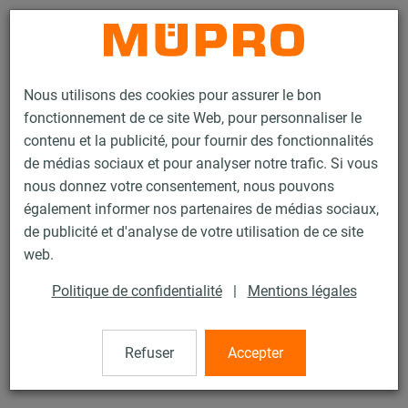
Contact
Nous utilisons des cookies pour assurer le bon
fonctionnement de ce site Web, pour personnaliser le
contenu et la publicité, pour fournir des fonctionnalités
de médias sociaux et pour analyser notre trafic. Si vous
nous donnez votre consentement, nous pouvons
Produits
Technique de fixation
Rails d'installation
également informer nos partenaires de médias sociaux,
Platine U articulée MPR
de publicité et d'analyse de votre utilisation de ce site
50 / 133
web.
Politique de confidentialité
|
Mentions légales
Platine U articulée MPR
Refuser
Accepter
Platine U articulée MPR, pour Profil 41/21-41/62, zinguée