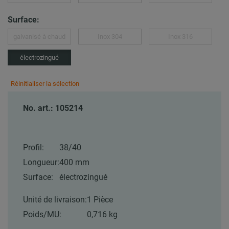
Surface:
galvanisé à chaud
Inox 304
Inox 316
électrozingué
Réinitialiser la sélection
No. art.: 105214
Profil:
38/40
Longueur:
400 mm
Surface:
électrozingué
Unité de livraison:
1 Pièce
Poids/MU:
0,716 kg