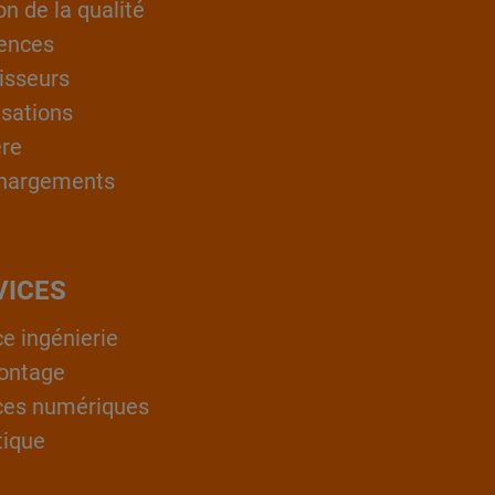
on de la qualité
ences
isseurs
isations
ère
hargements
VICES
ce ingénierie
ontage
ces numériques
tique