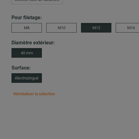
Pour filetage:
M8
M10
M12
M16
Diamètre extérieur:
40 mm
Surface:
électrozingué
Réinitialiser la sélection