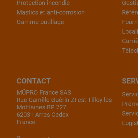
Protection incendie
Gesti
Mastics et anti-corrosion
Référ
Gamme outillage
Fourn
Local
Carri
Téléc
CONTACT
SER
MÜPRO France SAS
Servi
Rue Camille Guérin ZI est Tilloy les
Prém
Mofflaines BP 727
Servi
62031 Arras Cedex
France
Logis