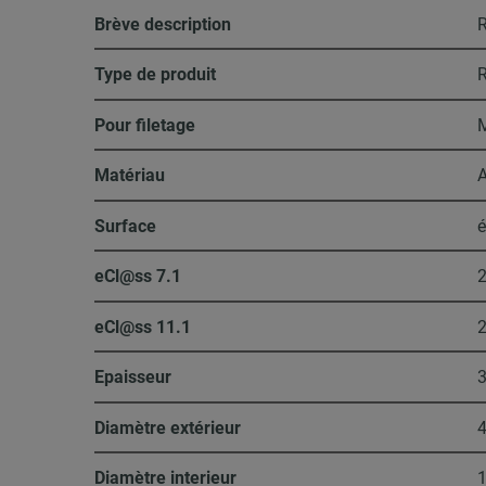
Brève description
R
Type de produit
R
Pour filetage
Matériau
A
Surface
é
eCl@ss 7.1
2
eCl@ss 11.1
2
Epaisseur
Diamètre extérieur
Diamètre interieur