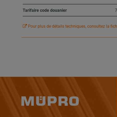
Tarifaire code douanier
Pour plus de détails techniques, consultez la fic