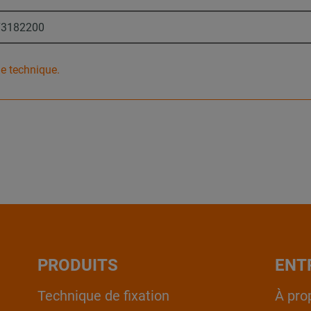
73182200
he technique.
PRODUITS
ENT
Technique de fixation
À pro