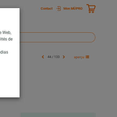
Contact
Mon MÜPRO
te Web,
lités de
édias
44 / 133
aperçu