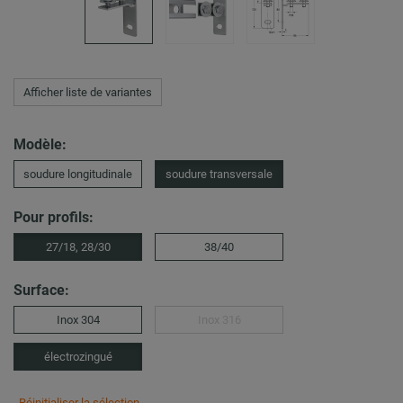
Afficher liste de variantes
Modèle:
soudure longitudinale
soudure transversale
Pour profils:
27/18, 28/30
38/40
Surface:
Inox 304
Inox 316
électrozingué
Réinitialiser la sélection