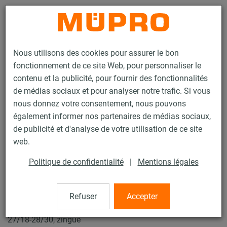
Contact
Nous utilisons des cookies pour assurer le bon
fonctionnement de ce site Web, pour personnaliser le
contenu et la publicité, pour fournir des fonctionnalités
de médias sociaux et pour analyser notre trafic. Si vous
nous donnez votre consentement, nous pouvons
Produits
Technique de fixation
Rails d'installation
également informer nos partenaires de médias sociaux,
Té d’assemblage MPC
de publicité et d'analyse de votre utilisation de ce site
24 / 133
web.
Politique de confidentialité
|
Mentions légales
Té d’assemblage MPC
Refuser
Accepter
Té d'assemblage MPC, soudure transversale, pour Profil
27/18-28/30, zingué