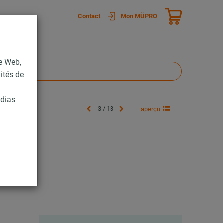
Contact
Mon MÜPRO
te Web,
lités de
édias
3 / 13
aperçu