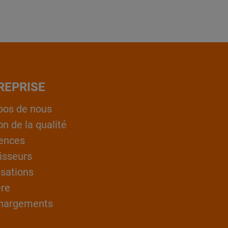
REPRISE
pos de nous
on de la qualité
ences
isseurs
isations
ère
hargements