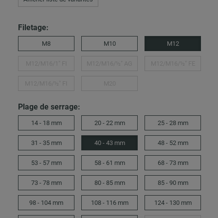
Filetage:
M8
M10
M12
M12/M16/1″ FI
M12/M16/½" AG
M12/M16/½″ FE
M12/M16/½″ FI
M20
Plage de serrage:
14 - 18 mm
20 - 22 mm
25 - 28 mm
31 - 35 mm
40 - 43 mm
48 - 52 mm
53 - 57 mm
58 - 61 mm
68 - 73 mm
73 - 78 mm
80 - 85 mm
85 - 90 mm
98 - 104 mm
108 - 116 mm
124 - 130 mm