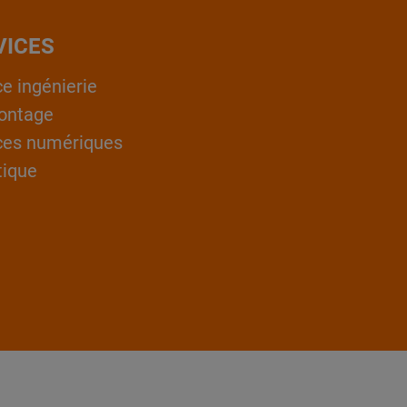
VICES
ce ingénierie
ontage
ces numériques
tique