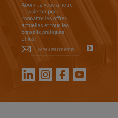
Abonnez-vous à notre
newsletter pour
connaître les offres
actuelles et tous les
conseils pratiques
utiles!