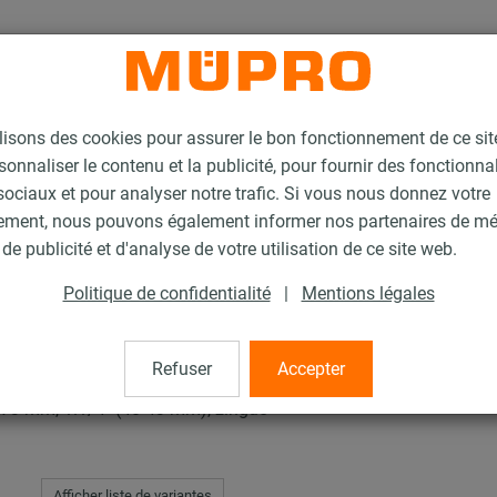
lisons des cookies pour assurer le bon fonctionnement de ce si
sonnaliser le contenu et la publicité, pour fournir des fonctionna
ociaux et pour analyser notre trafic. Si vous nous donnez votre
ement, nous pouvons également informer nos partenaires de m
 et accessoires pour supports lourds
Collier à vis lourd
de publicité et d'analyse de votre utilisation de ce site web.
Politique de confidentialité
|
Mentions légales
Refuser
Accepter
0 x 3 mm, 1.1/4" (40-43 mm), zingué
Afficher liste de variantes