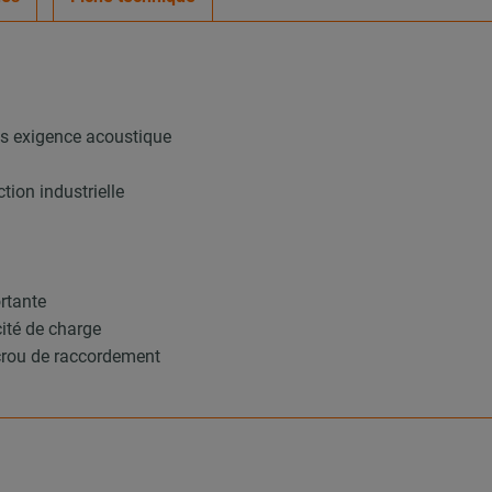
ans exigence acoustique
tion industrielle
ortante
cité de charge
écrou de raccordement