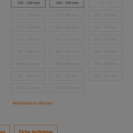
133 - 140 mm
160 - 169 mm
176 - 181
176 - 181 mm
193 - 200 mm
208 - 214 mm
219 - 225 mm
244 - 250 mm
267 - 274 mm
276 - 282 mm
311 - 316 mm
322 - 327 mm
351 - 356 mm
400 - 407 mm
425 - 430 mm
446 - 451 mm
453 - 458 mm
495 - 501 mm
503 - 509 mm
527 - 533 mm
555 - 561 mm
605 - 611 mm
630 - 636 mm
Réinitialiser la sélection
ues
Fiche technique