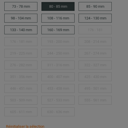
73 - 78 mm
80 - 85 mm
85 - 90 mm
98 - 104 mm
108 - 116 mm
124 - 130 mm
133 - 140 mm
160 - 169 mm
176 - 181
176 - 181 mm
193 - 200 mm
208 - 214 mm
219 - 225 mm
244 - 250 mm
267 - 274 mm
276 - 282 mm
311 - 316 mm
322 - 327 mm
351 - 356 mm
400 - 407 mm
425 - 430 mm
446 - 451 mm
453 - 458 mm
495 - 501 mm
503 - 509 mm
527 - 533 mm
555 - 561 mm
605 - 611 mm
630 - 636 mm
Réinitialiser la sélection