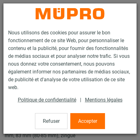
Contact
Nous utilisons des cookies pour assurer le bon
fonctionnement de ce site Web, pour personnaliser le
contenu et la publicité, pour fournir des fonctionnalités
de médias sociaux et pour analyser notre trafic. Si vous
nous donnez votre consentement, nous pouvons
Produits
Technique de fixation
Supports lourds
également informer nos partenaires de médias sociaux,
Colliers et accessoires pour supports lourds
Collier à vis lourd
de publicité et d'analyse de votre utilisation de ce site
3 / 13
web.
Politique de confidentialité
|
Mentions légales
Collier à vis lourd
Refuser
Accepter
Collier à vis lourd, sans garniture, M12, FM/VdS, 30 x 3
mm, 83 mm (80-85 mm), zingué