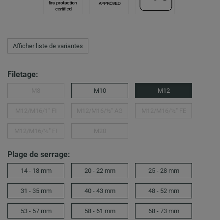
Afficher liste de variantes
Filetage:
M8
M10
M12
M12/M16/1″ FI
M12/M16/½" AG
M12/M16/½″ FE
M12/M16/½″ FI
M20
Plage de serrage:
14 - 18 mm
20 - 22 mm
25 - 28 mm
31 - 35 mm
40 - 43 mm
48 - 52 mm
53 - 57 mm
58 - 61 mm
68 - 73 mm