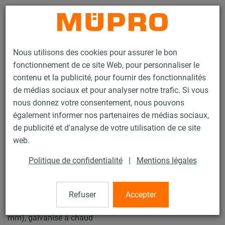
Contact
Nous utilisons des cookies pour assurer le bon
fonctionnement de ce site Web, pour personnaliser le
contenu et la publicité, pour fournir des fonctionnalités
de médias sociaux et pour analyser notre trafic. Si vous
nous donnez votre consentement, nous pouvons
Produits
Technique de fixation
Supports lourds
également informer nos partenaires de médias sociaux,
Colliers et accessoires pour supports lourds
Collier à vis lourd
de publicité et d'analyse de votre utilisation de ce site
4 / 13
web.
Politique de confidentialité
|
Mentions légales
Collier à vis lourd
Refuser
Accepter
Collier à vis lourd,sans garniture, M12, 102 mm (98-104
mm), galvanisé à chaud