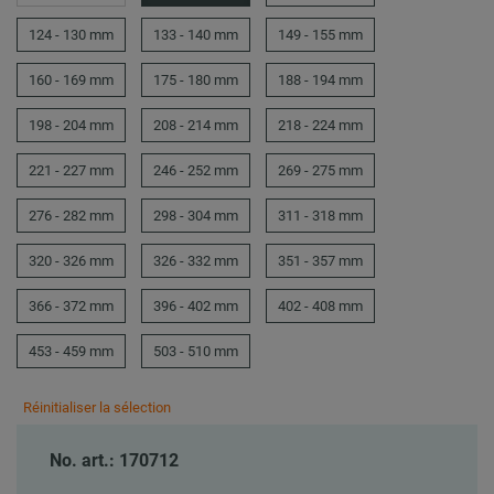
124 - 130 mm
133 - 140 mm
149 - 155 mm
160 - 169 mm
175 - 180 mm
188 - 194 mm
198 - 204 mm
208 - 214 mm
218 - 224 mm
221 - 227 mm
246 - 252 mm
269 - 275 mm
276 - 282 mm
298 - 304 mm
311 - 318 mm
320 - 326 mm
326 - 332 mm
351 - 357 mm
366 - 372 mm
396 - 402 mm
402 - 408 mm
453 - 459 mm
503 - 510 mm
Réinitialiser la sélection
No. art.: 170712