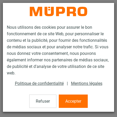
Contact
Nous utilisons des cookies pour assurer le bon
fonctionnement de ce site Web, pour personnaliser le
contenu et la publicité, pour fournir des fonctionnalités
de médias sociaux et pour analyser notre trafic. Si vous
nous donnez votre consentement, nous pouvons
Produits
Technique de fixation
Supports lourds
également informer nos partenaires de médias sociaux,
Colliers et accessoires pour supports lourds
Collier selon DIN 3567
de publicité et d'analyse de votre utilisation de ce site
1 / 13
web.
Politique de confidentialité
|
Mentions légales
Collier selon DIN 3567
Refuser
Accepter
Collier, DIN 3567 Forme A, 169 mm, Inox 304