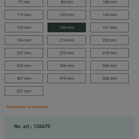
77 mm
89 mm
108 mm
115 mm
133 mm
140 mm
159 mm
169 mm
191 mm
194 mm
216 mm
220 mm
267 mm
273 mm
318 mm
324 mm
356 mm
368 mm
407 mm
419 mm
508 mm
521 mm
Réinitialiser la sélection
No. art.: 126670