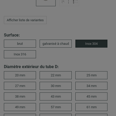
Afficher liste de variantes
Surface:
brut
galvanisé à chaud
Inox 304
Inox 316
Diamètre extérieur du tube D:
20 mm
22 mm
25 mm
27 mm
30 mm
34 mm
38 mm
43 mm
45 mm
49 mm
57 mm
61 mm