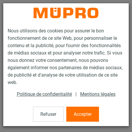
Contact
Nous utilisons des cookies pour assurer le bon
fonctionnement de ce site Web, pour personnaliser le
contenu et la publicité, pour fournir des fonctionnalités
de médias sociaux et pour analyser notre trafic. Si vous
nous donnez votre consentement, nous pouvons
Produits
Technique de fixation
Supports lourds
également informer nos partenaires de médias sociaux,
Points fixes / Dilatation pour supports lourds
Console STATO®
de publicité et d'analyse de votre utilisation de ce site
1 / 8
web.
Politique de confidentialité
|
Mentions légales
Console STATO®
Refuser
Accepter
STATO® Console, médium H145-250, zingué