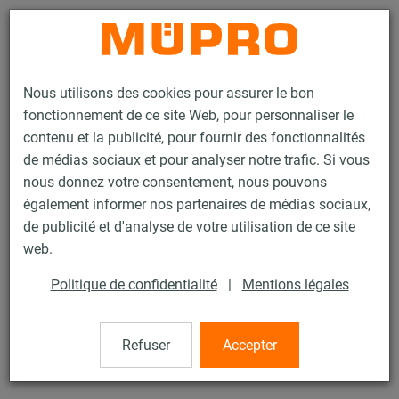
Contact
Nous utilisons des cookies pour assurer le bon
fonctionnement de ce site Web, pour personnaliser le
contenu et la publicité, pour fournir des fonctionnalités
de médias sociaux et pour analyser notre trafic. Si vous
nous donnez votre consentement, nous pouvons
Produits
Technique de fixation
Supports lourds
également informer nos partenaires de médias sociaux,
Points fixes / Dilatation pour supports lourds
Coquille en bois
de publicité et d'analyse de votre utilisation de ce site
2 / 8
web.
Politique de confidentialité
|
Mentions légales
Coquille en bois
Refuser
Accepter
Coquille bois, 30/200, 6" (168,3 mm)