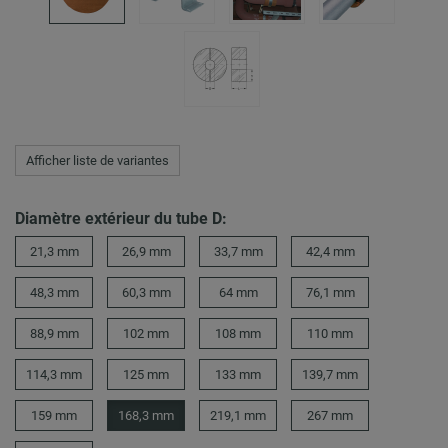
Afficher liste de variantes
Diamètre extérieur du tube D:
21,3 mm
26,9 mm
33,7 mm
42,4 mm
48,3 mm
60,3 mm
64 mm
76,1 mm
88,9 mm
102 mm
108 mm
110 mm
114,3 mm
125 mm
133 mm
139,7 mm
159 mm
168,3 mm
219,1 mm
267 mm