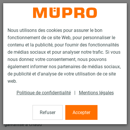
Contact
Nous utilisons des cookies pour assurer le bon
fonctionnement de ce site Web, pour personnaliser le
contenu et la publicité, pour fournir des fonctionnalités
de médias sociaux et pour analyser notre trafic. Si vous
nous donnez votre consentement, nous pouvons
Produits
Technique de fixation
Supports lourds
également informer nos partenaires de médias sociaux,
Rails d’installation MPT (plage de charge lourde)
de publicité et d'analyse de votre utilisation de ce site
Equerre d'angle 3D MPT
web.
13 / 35
Politique de confidentialité
|
Mentions légales
Equerre d'angle 3D MPT
Refuser
Accepter
galvanisé à chaud