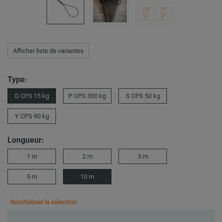
Afficher liste de variantes
Type:
G CPS 15 kg
P CPS 300 kg
S CPS 50 kg
Y CPS 90 kg
Longueur:
1 m
2 m
3 m
5 m
10 m
Réinitialiser la sélection