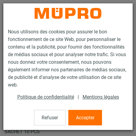
Contact
Nous utilisons des cookies pour assurer le bon
fonctionnement de ce site Web, pour personnaliser le
contenu et la publicité, pour fournir des fonctionnalités
de médias sociaux et pour analyser notre trafic. Si vous
nous donnez votre consentement, nous pouvons
Produits
Technique de fixation
Systèmes de suspension par câble
également informer nos partenaires de médias sociaux,
Loop-It
de publicité et d'analyse de votre utilisation de ce site
4 / 12
web.
Politique de confidentialité
|
Mentions légales
Loop-It
Refuser
Accepter
10 Mètres suspension standard embout boucle G 15 kg -
SACHET 10 PCS